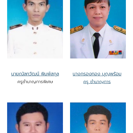
นายณัลทวัฒน์ พิมพ์สกุล
นางกรองทอง บุญพร้อม
ครูชำนาญการพิเศษ
ครู ชำนาญการ