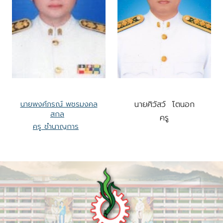
นายพงศ์ภรณ์ พชรมงคล
นายศิวัสว์ โตนอก
สกล
ครู
ครู ชำนาญการ