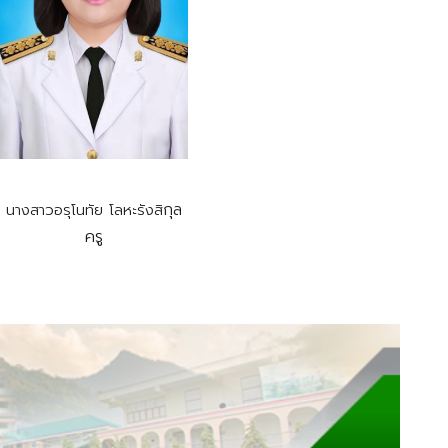
กุล
นางสาวอรุโนทัย โลหะรังสิ
ครู