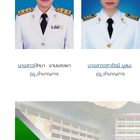
นางสาว
ปัทมา งามแสงผา
นางสาวจุฑารัตน์ มูลนะ
ครู
ชำนาญการ
ครู
ชำนาญการ