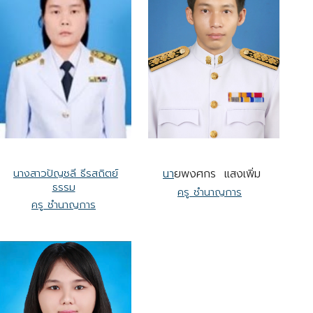
นางสาวปัญชลี ธีรสถิตย์
นา
ยพงศกร แสงเพิ่ม
ธรรม
ครู ชำนาญการ
ครู ชำนาญการ