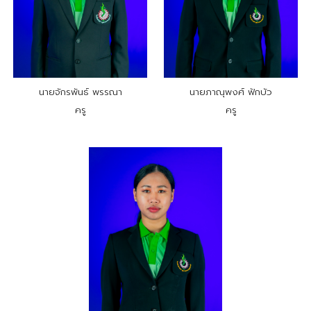
นายจักรพันธ์ พรรณา
นายภาณุพงศ์ ฟักบัว
ครู
ครู