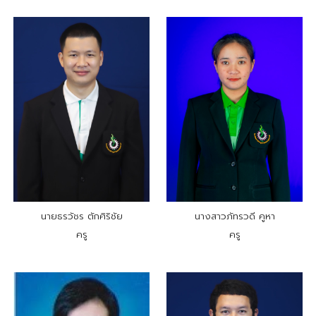
นายธรวัชร ตักศิริชัย
นางสาวภัทรวดี คูหา
ครู
ครู