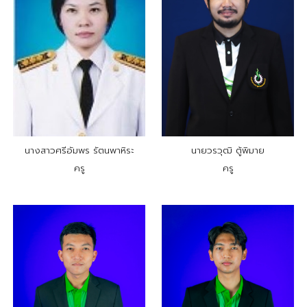
นางสาวศรีอัมพร รัตนพาหิระ
นายวรวุฒิ ตู้พิมาย
ครู
ครู