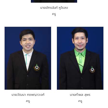
นายอัครนันท์ หูไธสง
ครู
นายวัฒนา คชพญาวงศ์
นายคำผล สุพร
ครู
ครู